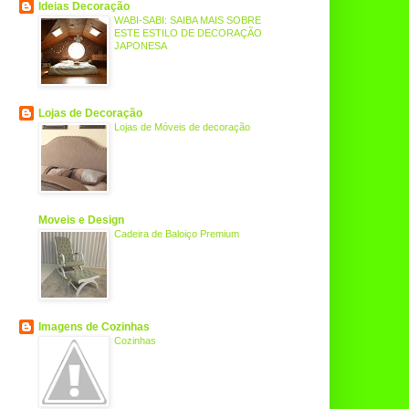
Ideias Decoração
WABI-SABI: SAIBA MAIS SOBRE
ESTE ESTILO DE DECORAÇÃO
JAPONESA
Lojas de Decoração
Lojas de Móveis de decoração
Moveis e Design
Cadeira de Baloiço Premium
Imagens de Cozinhas
Cozinhas