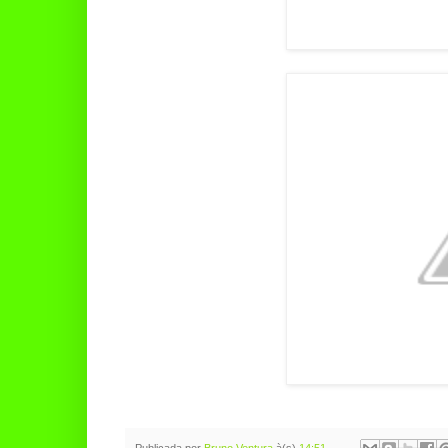
Publicada por
Bruno Ventura
à(s)
14:51