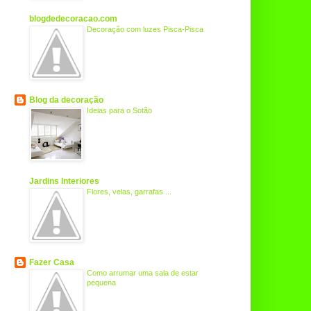
blogdedecoracao.com
Decoração com luzes Pisca-Pisca
Blog da decoração
Ideias para o Sotão
Jardins Interiores
Flores, velas, garrafas ...
Fazer Casa
Como arrumar uma sala de estar
pequena