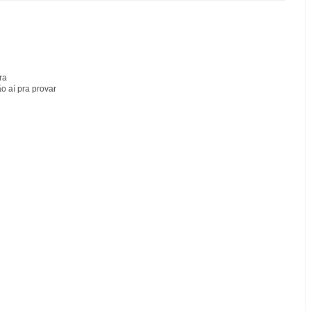
ra
ão aí pra provar