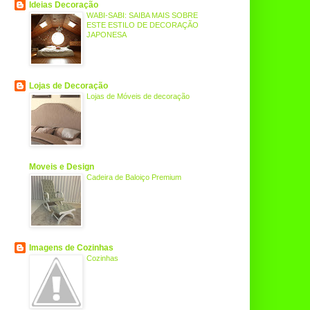
Ideias Decoração
WABI-SABI: SAIBA MAIS SOBRE
ESTE ESTILO DE DECORAÇÃO
JAPONESA
Lojas de Decoração
Lojas de Móveis de decoração
Moveis e Design
Cadeira de Baloiço Premium
Imagens de Cozinhas
Cozinhas