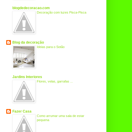
blogdedecoracao.com
Decoração com luzes Pisca-Pisca
Blog da decoração
Ideias para o Sotão
Jardins Interiores
Flores, velas, garrafas ...
Fazer Casa
Como arrumar uma sala de estar
pequena