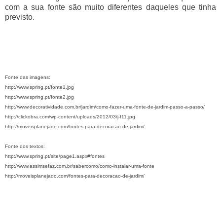
com a sua fonte são muito diferentes daqueles que tinha
previsto.
Fonte das imagens:
http://www.spring.pt/fonte1.jpg
http://www.spring.pt/fonte2.jpg
http://www.decoratividade.com.br/jardim/como-fazer-uma-fonte-de-jardim-passo-a-passo/
http://clickobra.com/wp-content/uploads/2012/03/j-f11.jpg
http://moveisplanejado.com/fontes-para-decoracao-de-jardim/
Fonte dos textos:
http://www.spring.pt/site/page1.aspx#fontes
http://www.assimsefaz.com.br/sabercomo/como-instalar-uma-fonte
http://moveisplanejado.com/fontes-para-decoracao-de-jardim/